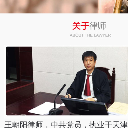
幻灯3
幻灯4
幻灯2
王朝阳律师，中共党员，执业于天津