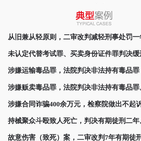
从旧兼从轻原则，二审改判减轻刑事处罚一
未认定代替考试罪、买卖身份证件罪判决缓
涉嫌运输毒品罪，法院判决非法持有毒品罪
涉嫌贩卖毒品罪，法院判决非法持有毒品罪
涉嫌合同诈骗400余万元，检察院做出不起
持械聚众斗殴致人死亡，判决有期徒刑二年
故意伤害（致死）案，二审改判7年有期徒