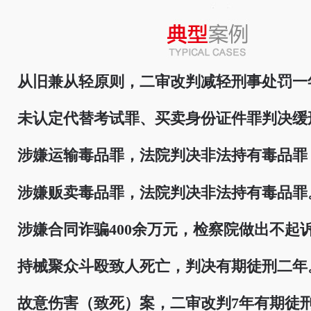
从旧兼从轻原则，二审改判减轻刑事处罚一
未认定代替考试罪、买卖身份证件罪判决缓
涉嫌运输毒品罪，法院判决非法持有毒品罪
涉嫌贩卖毒品罪，法院判决非法持有毒品罪
涉嫌合同诈骗400余万元，检察院做出不起
持械聚众斗殴致人死亡，判决有期徒刑二年
故意伤害（致死）案，二审改判7年有期徒