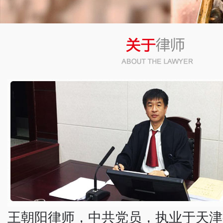
幻灯3
幻灯4
幻灯2
王朝阳律师，中共党员，执业于天津