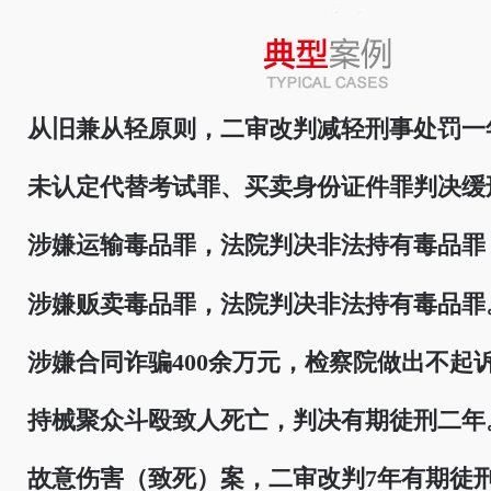
从旧兼从轻原则，二审改判减轻刑事处罚一
未认定代替考试罪、买卖身份证件罪判决缓
涉嫌运输毒品罪，法院判决非法持有毒品罪
涉嫌贩卖毒品罪，法院判决非法持有毒品罪
涉嫌合同诈骗400余万元，检察院做出不起
持械聚众斗殴致人死亡，判决有期徒刑二年
故意伤害（致死）案，二审改判7年有期徒