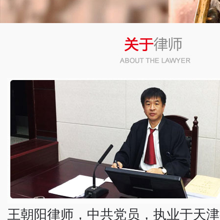
幻灯3
幻灯4
幻灯2
王朝阳律师，中共党员，执业于天津