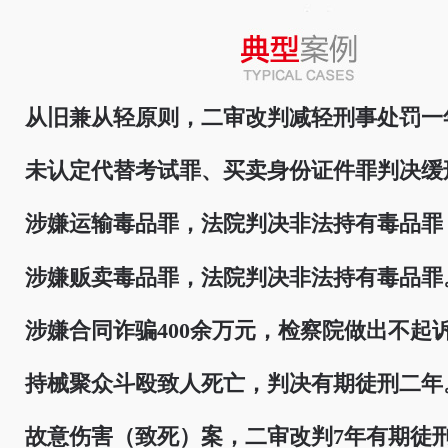
从旧兼从轻原则，二审改判减轻刑事处罚一
未认定代替考试罪、买卖身份证件罪判决缓
涉嫌运输毒品罪，法院判决非法持有毒品罪
涉嫌贩卖毒品罪，法院判决非法持有毒品罪
涉嫌合同诈骗400余万元，检察院做出不起
持械聚众斗殴致人死亡，判决有期徒刑二年
故意伤害（致死）案，二审改判7年有期徒