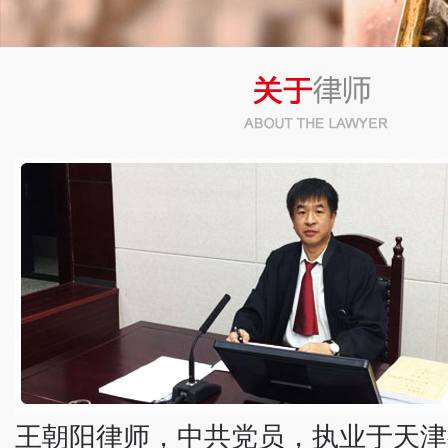
幻灯3
幻灯4
幻灯2
王朝阳律师，中共党员，执业于天津