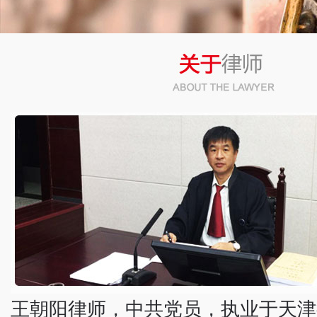
幻灯3
幻灯4
幻灯2
王朝阳律师，中共党员，执业于天津