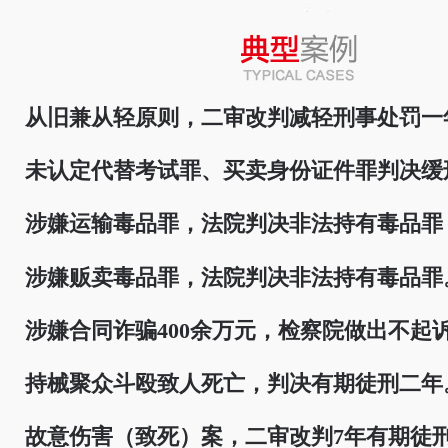
从旧兼从轻原则，二审改判减轻刑事处罚一
未认定代替考试罪、买卖身份证件罪判决缓
涉嫌运输毒品罪，法院判决非法持有毒品罪
涉嫌贩卖毒品罪，法院判决非法持有毒品罪
涉嫌合同诈骗400余万元，检察院做出不起
持械聚众斗殴致人死亡，判决有期徒刑二年
故意伤害（致死）案，二审改判7年有期徒