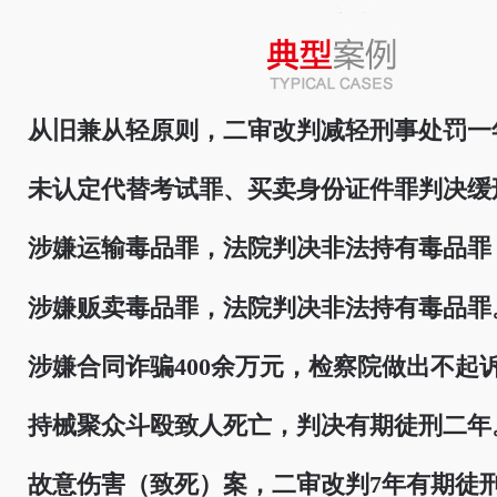
从旧兼从轻原则，二审改判减轻刑事处罚一
未认定代替考试罪、买卖身份证件罪判决缓
涉嫌运输毒品罪，法院判决非法持有毒品罪
涉嫌贩卖毒品罪，法院判决非法持有毒品罪
涉嫌合同诈骗400余万元，检察院做出不起
持械聚众斗殴致人死亡，判决有期徒刑二年
故意伤害（致死）案，二审改判7年有期徒