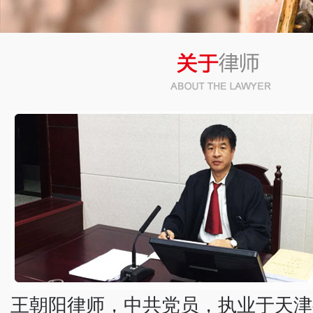
幻灯3
幻灯4
幻灯2
王朝阳律师，中共党员，执业于天津